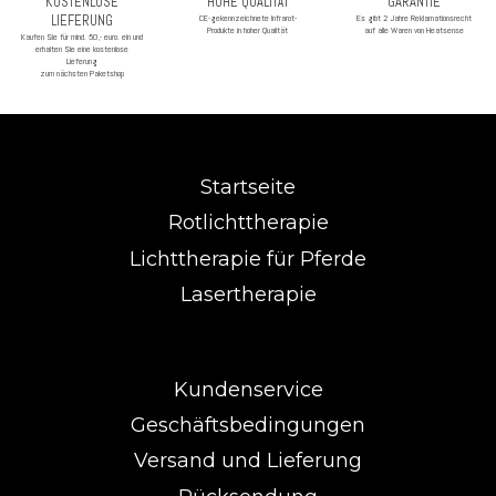
KOSTENLOSE
HOHE QUALITÄT
GARANTIE
LIEFERUNG
CE-gekennzeichnete Infrarot-
Es gibt 2 Jahre Reklamationsrecht
Produkte in hoher Qualität
auf alle Waren von Heatsense
Kaufen Sie für mind. 50,- euro. ein und
erhalten Sie eine kostenlose
Lieferung
zum nächsten Paketshop
Startseite
Rotlichttherapie
Lichttherapie für Pferde
Lasertherapie
Kundenservice
Geschäftsbedingungen
Versand und Lieferung