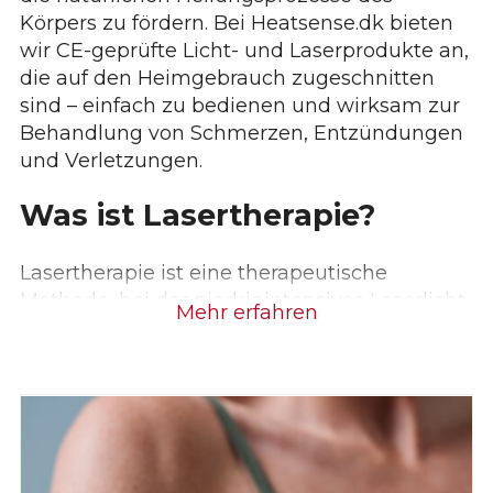
Körpers zu fördern. Bei Heatsense.dk bieten
wir CE-geprüfte Licht- und Laserprodukte an,
die auf den Heimgebrauch zugeschnitten
sind – einfach zu bedienen und wirksam zur
Behandlung von Schmerzen, Entzündungen
und Verletzungen.
Was ist Lasertherapie?
Lasertherapie ist eine therapeutische
Methode, bei der niedrigintensives Laserlicht
Mehr erfahren
in roten und infraroten Wellenlängen
(typischerweise 660 nm, 810 nm, 850 nm
oder 940 nm) verwendet wird, um die
Zellfunktion zu stimulieren. Wenn das Licht
in das Gewebe eindringt, wird es von den
Mitochondrien in den Zellen – den