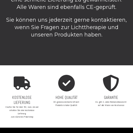
Alle Waren sind ebenfalls CE-geprüft.
Sie können uns jederzeit gerne kontaktieren,
wenn Sie Fragen zur Lichttherapie und
unseren Produkten haben.
KOSTENLOSE
HOHE QUALITÄT
GARANTIE
LIEFERUNG
CE-gekennzeichnete Infrarot-
Es gibt 2 Jahre Reklamationsrecht
Produkte in hoher Qualität
auf alle Waren von Heatsense
Kaufen Sie für mind. 50,- euro. ein und
erhalten Sie eine kostenlose
Lieferung
zum nächsten Paketshop