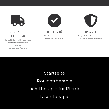
KOSTENLOSE
HOHE QUALITÄT
GARANTIE
LIEFERUNG
CE-gekennzeichnete Infrarot-
Es gibt 2 Jahre Reklamationsrecht
Produkte in hoher Qualität
auf alle Waren von Heatsense
Kaufen Sie für mind. 50,- euro. ein und
erhalten Sie eine kostenlose
Lieferung
zum nächsten Paketshop
Startseite
Rotlichttherapie
Lichttherapie für Pferde
Lasertherapie