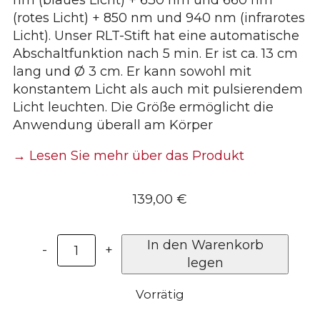
nm (blaues Licht) + 630 nm und 660 nm
(rotes Licht) + 850 nm und 940 nm (infrarotes
Licht). Unser RLT-Stift hat eine automatische
Abschaltfunktion nach 5 min. Er ist ca. 13 cm
lang und Ø 3 cm. Er kann sowohl mit
konstantem Licht als auch mit pulsierendem
Licht leuchten. Die Größe ermöglicht die
Anwendung überall am Körper
→ Lesen Sie mehr über das Produkt
139,00
€
Rot-
In den Warenkorb
-
+
und
legen
Blaulichttherapie-
Vorrätig
Stift
-