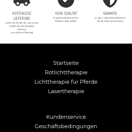
KOSTENLOSE
HOHE QUALITÄT
GARANTIE
LIEFERUNG
CE-gekennzeichnete Infrarot-
Es gibt 2 Jahre Reklamationsrecht
Produkte in hoher Qualität
auf alle Waren von Heatsense
Kaufen Sie für mind. 50,- euro. ein und
erhalten Sie eine kostenlose
Lieferung
zum nächsten Paketshop
Startseite
Rotlichttherapie
Lichttherapie für Pferde
Lasertherapie
Kundenservice
Geschäftsbedingungen