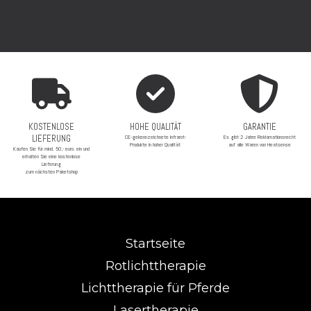
KOSTENLOSE
HOHE QUALITÄT
GARANTIE
LIEFERUNG
CE-gekennzeichnete Infrarot-
Es gibt 2 Jahre Reklamationsrecht
Produkte in hoher Qualität
auf alle Waren von Heatsense
Kaufen Sie für mind. 50,- euro. ein und
erhalten Sie eine kostenlose
Lieferung
zum nächsten Paketshop
Startseite
Rotlichttherapie
Lichttherapie für Pferde
Lasertherapie