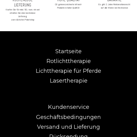
KOSTENLOSE
HOHE QUALITÄT
GARANTIE
LIEFERUNG
CE-gekennzeichnete Infrarot-
Es gibt 2 Jahre Reklamationsrecht
Produkte in hoher Qualität
auf alle Waren von Heatsense
Kaufen Sie für mind. 50,- euro. ein und
erhalten Sie eine kostenlose
Lieferung
zum nächsten Paketshop
Startseite
Rotlichttherapie
Lichttherapie für Pferde
Lasertherapie
Kundenservice
Geschäftsbedingungen
Versand und Lieferung
Rücksendung