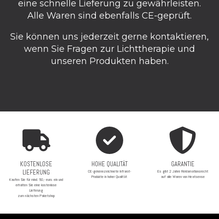
eine schnelle Lieferung zu gewährleisten.
Alle Waren sind ebenfalls CE-geprüft.
Sie können uns jederzeit gerne kontaktieren,
wenn Sie Fragen zur Lichttherapie und
unseren Produkten haben.
KOSTENLOSE
HOHE QUALITÄT
GARANTIE
LIEFERUNG
CE-gekennzeichnete Infrarot-
Es gibt 2 Jahre Reklamationsrecht
Produkte in hoher Qualität
auf alle Waren von Heatsense
Kaufen Sie für mind. 50,- euro. ein und
erhalten Sie eine kostenlose
Lieferung
zum nächsten Paketshop